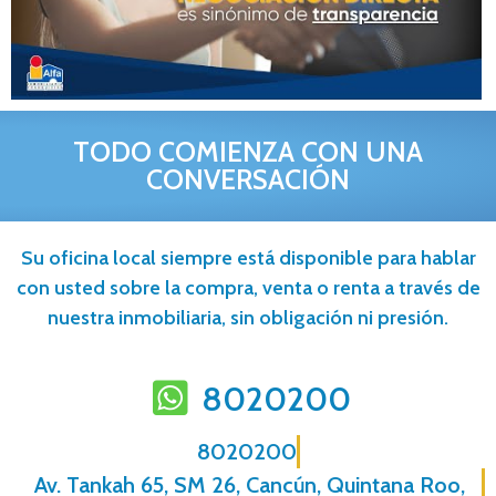
TODO COMIENZA CON UNA
CONVERSACIÓN
Su oficina local siempre está disponible para hablar
con usted sobre la compra, venta o renta a través de
nuestra inmobiliaria, sin obligación ni presión.
8020200
8020200
Av. Tankah 65, SM 26, Cancún, Quintana Roo,