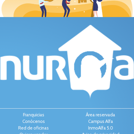
Franquicias
Área reservada
Conócenos
Campus Alfa
Red de oficinas
InmoAlfa 5.0