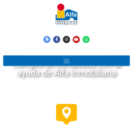
8020200
central@alfamexico.com
Compra de inmuebles con la
ayuda de Alfa Inmobiliaria