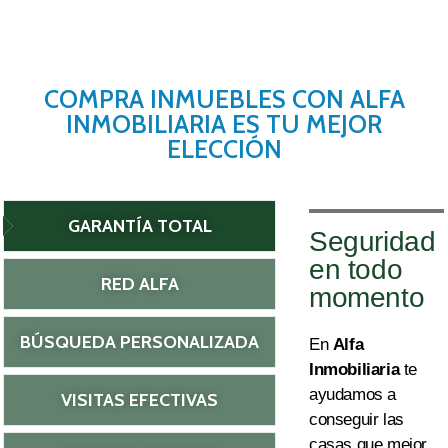
COMPRA INMUEBLES CON ALFA
INMOBILIARIA ES TU MEJOR
ELECCIÓN
GARANTÍA TOTAL
Seguridad
en todo
RED ALFA
momento
BÚSQUEDA PERSONALIZADA
En
Alfa
Inmobiliaria
te
ayudamos a
VISITAS EFECTIVAS
conseguir
las
casas que mejor