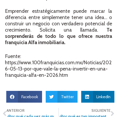
Emprender estratégicamente puede marcar la
diferencia entre simplemente tener una idea… o
construir un negocio con verdadero potencial de
crecimiento. Solicita una llamada.
Te
sorprenderás de todo lo que ofrece nuestra
franquicia Alfa inmobiliaria.
Fuente:
https://www.100franquicias.com.mx/Noticias/202
6-05-13-por-que-vale-la-pena-invertir-en-una-
franquicia-alfa-en-2026.htm
Facebook
Twitter
LinkedIn
ANTERIOR
SIGUIENTE
¿Por qué cada vez más mexicanos buscan vivienda fuera del centro de las grandes ciudades?
¿Por qué es tan importante valuar correctamente una propiedad antes de venderla?