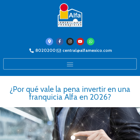
8020200
central@alfamexico.com
¿Por qué vale la pena invertir en una
franquicia Alfa en 2026?