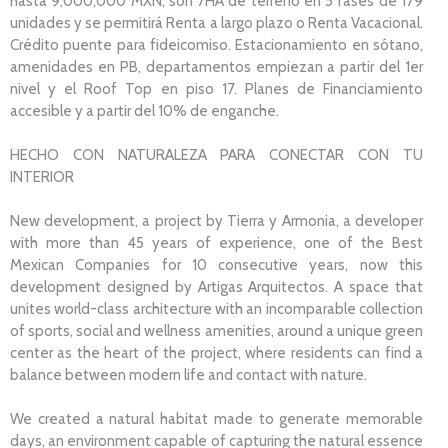
hasta 9,000,000 MXN, son 7HA de terreno en 5 fases de 179
unidades y se permitirá Renta a largo plazo o Renta Vacacional.
Crédito puente para fideicomiso. Estacionamiento en sótano,
amenidades en PB, departamentos empiezan a partir del 1er
nivel y el Roof Top en piso 17. Planes de Financiamiento
accesible y a partir del 10% de enganche.
HECHO CON NATURALEZA PARA CONECTAR CON TU
INTERIOR
New development, a project by Tierra y Armonia, a developer
with more than 45 years of experience, one of the Best
Mexican Companies for 10 consecutive years, now this
development designed by Artigas Arquitectos. A space that
unites world-class architecture with an incomparable collection
of sports, social and wellness amenities, around a unique green
center as the heart of the project, where residents can find a
balance between modern life and contact with nature.
We created a natural habitat made to generate memorable
days, an environment capable of capturing the natural essence