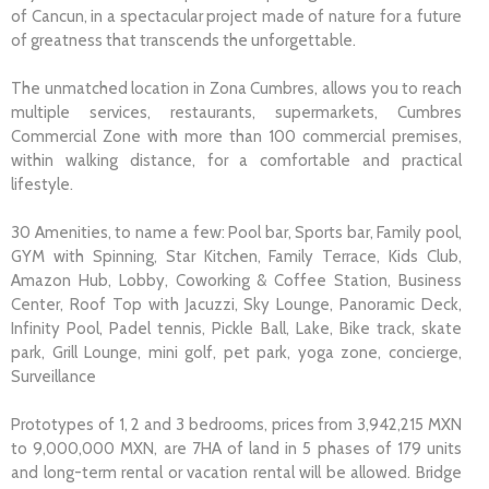
of Cancun, in a spectacular project made of nature for a future
of greatness that transcends the unforgettable.
The unmatched location in Zona Cumbres, allows you to reach
multiple services, restaurants, supermarkets, Cumbres
Commercial Zone with more than 100 commercial premises,
within walking distance, for a comfortable and practical
lifestyle.
30 Amenities, to name a few: Pool bar, Sports bar, Family pool,
GYM with Spinning, Star Kitchen, Family Terrace, Kids Club,
Amazon Hub, Lobby, Coworking & Coffee Station, Business
Center, Roof Top with Jacuzzi, Sky Lounge, Panoramic Deck,
Infinity Pool, Padel tennis, Pickle Ball, Lake, Bike track, skate
park, Grill Lounge, mini golf, pet park, yoga zone, concierge,
Surveillance
Prototypes of 1, 2 and 3 bedrooms, prices from 3,942,215 MXN
to 9,000,000 MXN, are 7HA of land in 5 phases of 179 units
and long-term rental or vacation rental will be allowed. Bridge